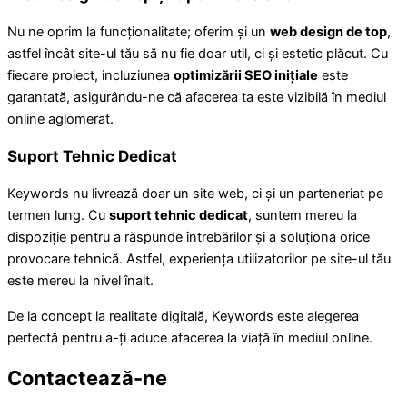
Nu ne oprim la funcționalitate; oferim și un
web design de top
,
astfel încât site-ul tău să nu fie doar util, ci și estetic plăcut. Cu
fiecare proiect, incluziunea
optimizării SEO inițiale
este
garantată, asigurându-ne că afacerea ta este vizibilă în mediul
online aglomerat.
Suport Tehnic Dedicat
Keywords nu livrează doar un site web, ci și un parteneriat pe
termen lung. Cu
suport tehnic dedicat
, suntem mereu la
dispoziție pentru a răspunde întrebărilor și a soluționa orice
provocare tehnică. Astfel, experiența utilizatorilor pe site-ul tău
este mereu la nivel înalt.
De la concept la realitate digitală, Keywords este alegerea
perfectă pentru a-ți aduce afacerea la viață în mediul online.
Contactează-ne