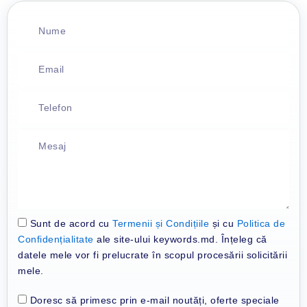
N
u
m
E
e
m
a
T
i
e
l
l
M
e
e
f
s
o
a
n
j
Sunt de acord cu
Termenii și Condițiile
și cu
Politica de
Confidențialitate
ale site-ului keywords.md. Înțeleg că
datele mele vor fi prelucrate în scopul procesării solicitării
mele.
Doresc să primesc prin e-mail noutăți, oferte speciale