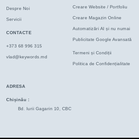
f
i
Creare Website / Portfoliu
Despre Noi
n
Creare Magazin Online
Servicii
Automatizări AI și nu numai
CONTACTE
Publicitate Google Avansată
+373 68 996 315
Termeni și Condiții
vlad@keywords.md
Politica de Confidențialitate
ADRESA
Chișinău :
Bd. Iurii Gagarin 10, CBC