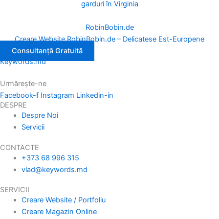
garduri în Virginia
RobinBobin.de
Creare Website RobinBobin.de – Delicatese Est-Europene
Consultanță Gratuită
Keywords.md
Urmărește-ne
Facebook-f
Instagram
Linkedin-in
DESPRE
Despre Noi
Servicii
CONTACTE
+373 68 996 315
vlad@keywords.md
SERVICII
Creare Website / Portfoliu
Creare Magazin Online