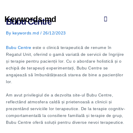
Skip
to
content
Keywords.md
Bubu Centre
By
keywords.md
/
26/12/2023
Bubu Centre
este o clinică terapeutică de renume în
Regatul Unit, oferind o gamă variată de servicii de îngrijire
și terapie pentru pacienții lor. Cu o abordare holistică și o
echipă de terapeuți experimentați, Bubu Centre se
angajează să îmbunătățească starea de bine a pacienților
lor.
Am avut privilegiul de a dezvolta site-ul Bubu Centre,
reflectând atmosfera caldă și prietenoasă a clinicii și
prezentând serviciile lor terapeutice. De la terapie cognitiv-
comportamentală la consiliere familială și terapie de grup,
Bubu Centre oferă soluții pentru diverse nevoi terapeutice.