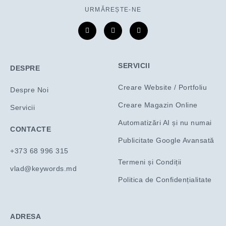
URMĂREȘTE-NE
F
I
L
a
n
i
c
s
n
e
t
k
b
a
e
o
g
d
o
r
i
SERVICII
DESPRE
k
a
n
-
m
-
f
i
Creare Website / Portfoliu
Despre Noi
n
Creare Magazin Online
Servicii
Automatizări AI și nu numai
CONTACTE
Publicitate Google Avansată
+373 68 996 315
Termeni și Condiții
vlad@keywords.md
Politica de Confidențialitate
ADRESA