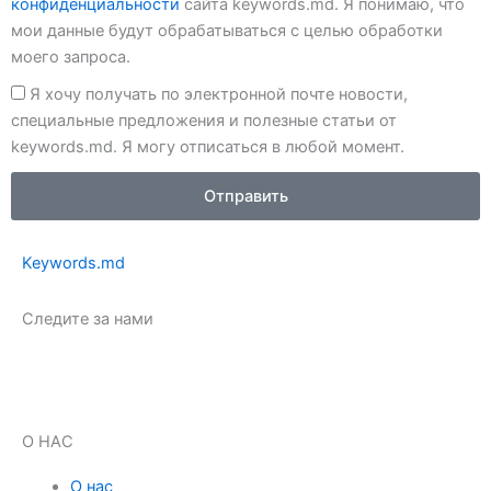
конфиденциальности
сайта keywords.md. Я понимаю, что
мои данные будут обрабатываться с целью обработки
моего запроса.
Я хочу получать по электронной почте новости,
специальные предложения и полезные статьи от
keywords.md. Я могу отписаться в любой момент.
Отправить
Keywords.md
Следите за нами
F
I
L
a
n
i
О НАС
c
s
n
О нас