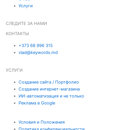
Услуги
e
t
k
b
a
e
СЛЕДИТЕ ЗА НАМИ
КОНТАКТЫ
o
g
d
+373 68 996 315
o
r
i
vlad@keywords.md
k
a
n
УСЛУГИ
-
m
-
Создание сайта / Портфолио
Создание интернет-магазина
f
i
ИИ-автоматизация и не только
Реклама в Google
n
Условия и Положения
Политика конфиденциальности