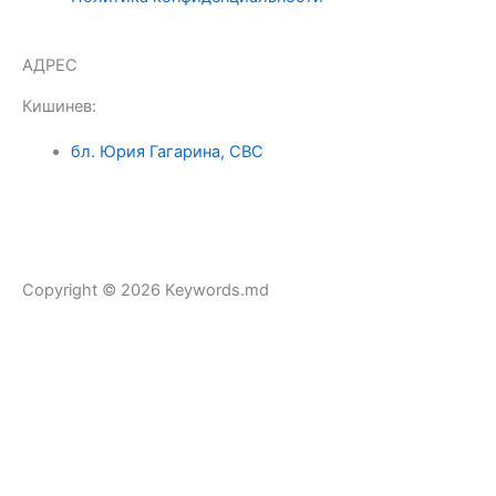
АДРЕС
Кишинев:
бл. Юрия Гагарина, CBC
Copyright © 2026 Keywords.md
E
W
V
P